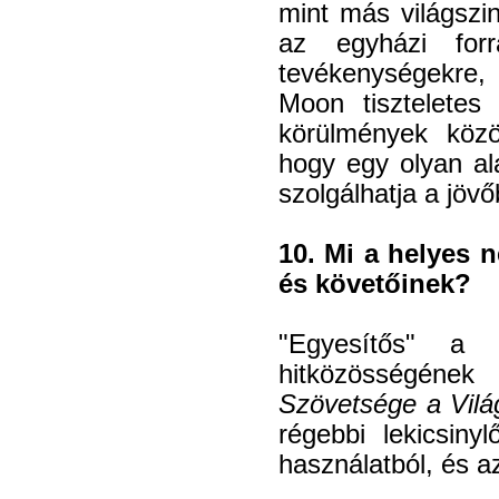
mint más világszi
az egyházi for
tevékenységekre, 
Moon tiszteletes
körülmények közö
hogy egy olyan al
szolgálhatja a jöv
10. Mi a helyes 
és követőinek?
"Egyesítős" a 
hitközösségéne
Szövetsége a Vilá
régebbi lekicsiny
használatból, és a