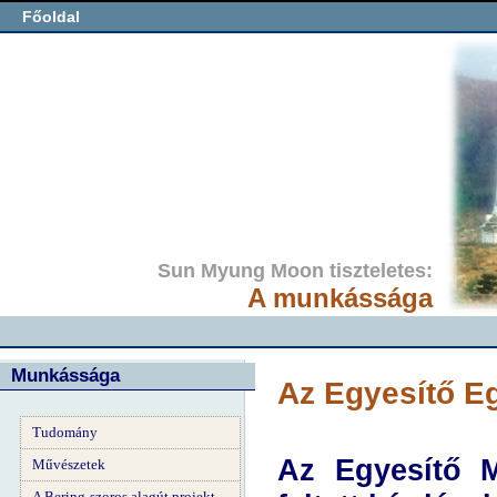
Főoldal
Sun Myung Moon tiszteletes:
A munkássága
Munkássága
Az Egyesítő E
Tudomány
Az Egyesítő 
Művészetek
A Bering-szoros alagút projekt