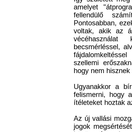
amelyet "átprogr
fellendülő számí
Pontosabban, ezek 
voltak, akik az á
vécéhasználat ko
becsmérléssel, alv
fájdalomkeltésse
szellemi erőszakn
hogy nem hisznek t
Ugyanakkor a bír
felismerni, hogy 
ítéleteket hoztak 
Az új vallási moz
jogok megsértését