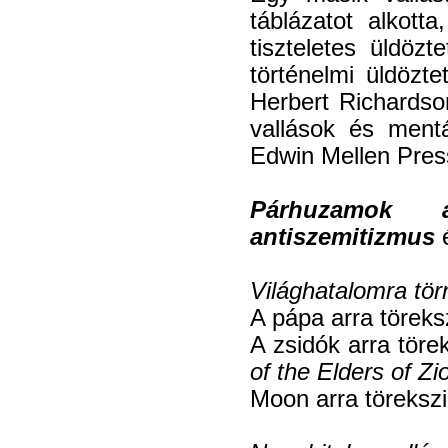
táblázatot alkot
tiszteletes üldözt
történelmi üldözte
Herbert Richardso
vallások és ment
Edwin Mellen Pres
Párhuzamok az
antiszemitizmus
Világhatalomra tör
A pápa arra töreksz
A zsidók arra töre
of the Elders of Zi
Moon arra törekszik