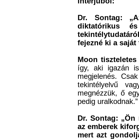
interjúból:
Dr. Sontag: „Az
diktatórikus 
tekintélytudatá
fejezné ki a sajá
Moon tiszteletes
így, aki igazán i
megjelenés. Csak 
tekintélyelvű 
megnézzük, ő egy
pedig uralkodnak.”
Dr. Sontag: „Ön
az emberek kifor
mert azt gondolj