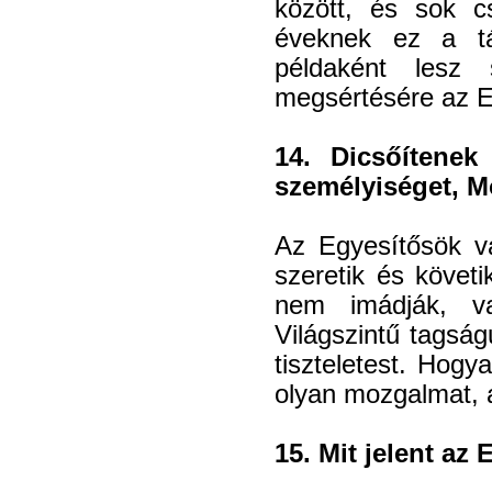
között, és sok c
éveknek ez a tá
példaként lesz
megsértésére az E
14. Dicsőítene
személyiséget, M
Az Egyesítősök va
szeretik és követ
nem imádják, v
Világszintű tagsá
tiszteletest. Hog
olyan mozgalmat, 
15. Mit jelent az