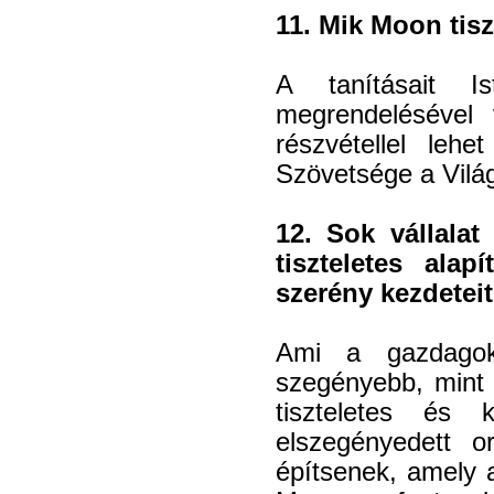
11. Mik Moon tisz
A tanításait I
megrendelésével 
részvétellel leh
Szövetsége a Világ
12. Sok vállalat
tiszteletes alap
szerény kezdetei
Ami a gazdagoka
szegényebb, mint 
tiszteletes és 
elszegényedett o
építsenek, amely 