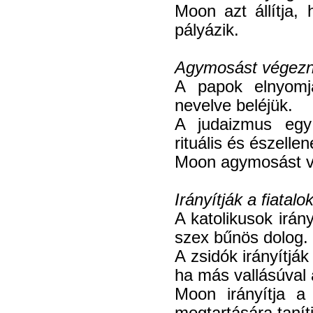
Moon azt állítja,
pályázik.
Agymosást végezne
A papok elnyomják
nevelve beléjük.
A judaizmus egy 
rituális és észellen
Moon agymosást v
Irányítják a fiatalok
A katolikusok irány
szex bűnös dolog.
A zsidók irányítják
ha más vallásúval
Moon irányítja a
megtartására tanít