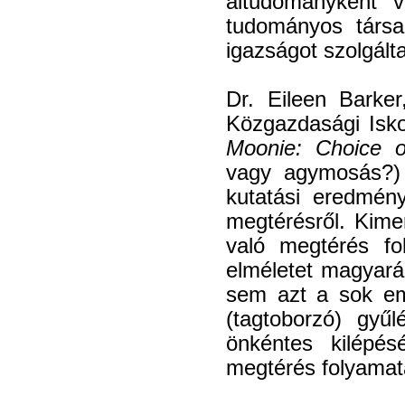
áltudományként v
tudományos társ
igazságot szolgált
Dr. Eileen Barke
Közgazdasági Isko
Moonie: Choice 
vagy agymosás?)
kutatási eredmén
megtérésről. Kime
való megtérés fo
elméletet magyaráz
sem azt a sok em
(tagtoborzó) gyű
önkéntes kilépés
megtérés folyamata