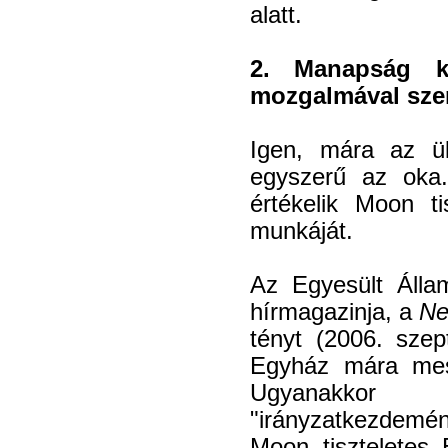
alatt.
2. Manapság k
mozgalmával szem
Igen, mára az ül
egyszerű az oka.
értékelik Moon t
munkáját.
Az Egyesült Álla
hírmagazinja, a
Ne
tényt (2006. szep
Egyház mára mess
Ugyanakkor
"irányzatkezdemén
Moon tiszteletes