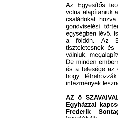
Az Egyesítős teol
volna alapítaniuk 
családokat hozva 
gondviselési tört
egységben lévő, i
a földön. Az E
tiszteletesnek és
válniuk, megalapít
De minden emberne
és a felesége az 
hogy létrehozzá
intézmények leszn
AZ ő SZAVAIVAL:
Egyházzal kapcso
Frederik Sonta