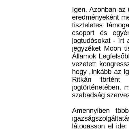
Igen. Azonban az ü
eredményeként meg
tiszteletes támo
csoport és egyén
jogtudósokat - írt
jegyzéket Moon t
Államok Legfelsőb
vezetett kongressz
hogy „inkább az ig
Ritkán történt
jogtörténetében, m
szabadság szervez
Amennyiben több
igazságszolgálta
látogasson el ide