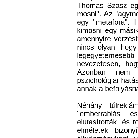
Thomas Szasz egy
mosni". Az "agymo
egy "metafora". 
kimosni egy másik
amennyire vérzés
nincs olyan, hogy
legegyetemesebb e
nevezetesen, hog
Azonban nem n
pszichológiai hatá
annak a befolyásna
Néhány túlreklá
"emberrablás é
elutasították, és 
elméletek bizony