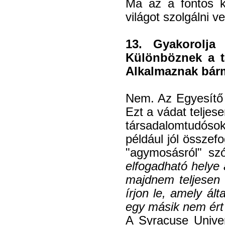
Ma az a fontos k
világot szolgálni ve
13. Gyakorolj
Különböznek a t
Alkalmaznak bárm
Nem. Az Egyesítő
Ezt a vádat teljes
társadalomtudósok
például jól összef
"agymosásról" sz
elfogadható helye 
majdnem teljesen 
írjon le, amely ál
egy másik nem ért 
A Syracuse Univer