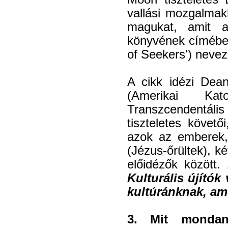
vallási mozgalmak
magukat, amit 
könyvének címében
of Seekers') nevez
A cikk idézi Dean
(Amerikai Kat
Transzcendentális
tiszteletes követ
azok az emberek,
(Jézus-őrültek), k
előidézők között.
D
Kulturális újítók
kultúránknak, a
3. Mit mondan