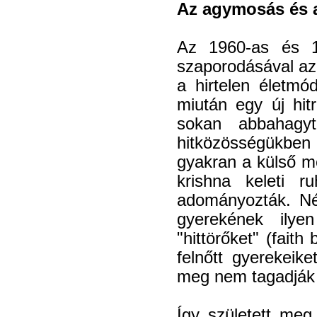
Az agymosás és a
Az 1960-as és 1
szaporodásával az 
a hirtelen életmód
miután egy új hitr
sokan abbahagyt
hitközösségükbe
gyakran a külső me
krishna keleti r
adományozták. Néh
gyerekének ilyen
"hittörőket" (faith 
felnőtt gyerekeik
meg nem tagadják ú
Így született meg