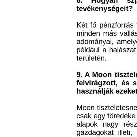
8. Hogyan szp
tevékenységeit?
Két fő pénzforrás
minden más vallás
adományai, amelyek
például a halászat
területén.
9. A Moon tisztel
felvirágzott, és
használják ezeke
Moon tiszteletesn
csak egy töredéke 
alapok nagy rész
gazdagokat illet