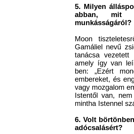
5. Milyen állásp
abban, mit g
munkásságáról?
Moon tisztelete
Gamáliel nevű zsi
tanácsa vezetett
amely így van le
ben: „Ezért mon
embereket, és eng
vagy mozgalom emb
Istentől van, nem 
mintha Istennel sz
6. Volt börtönbe
adócsalásért?