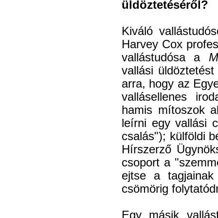
üldöztetéséről?
Kiváló vallástudó
Harvey Cox profes
vallástudósa a
M
vallási üldöztetés
arra, hogy az Egye
vallásellenes ir
hamis mítoszok a
leírni egy vallási
csalás"); külföldi
Hírszerző Ügynöks
csoport a "szemme
ejtse a tagjainak
csömörig folytatód
Egy másik vallás