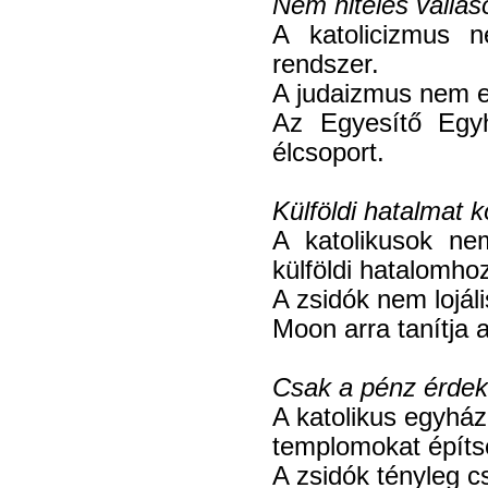
Nem hiteles vallás
A katolicizmus n
rendszer.
A judaizmus nem eg
Az Egyesítő Egy
élcsoport.
Külföldi hatalmat 
A katolikusok ne
külföldi hatalomhoz
A zsidók nem lojáli
Moon arra tanítja 
Csak a pénz érdekl
A katolikus egyhá
templomokat építse
A zsidók tényleg c