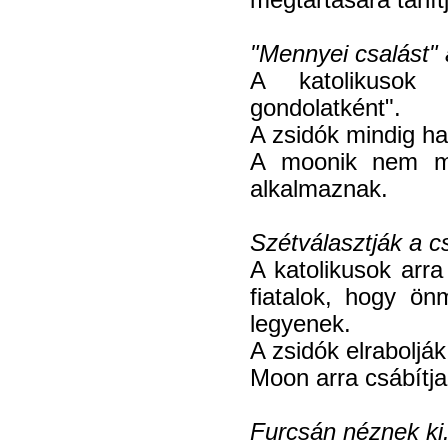
"Mennyei csalást"
A katolikusok f
gondolatként".
A zsidók mindig h
A moonik nem mo
alkalmaznak.
Szétválasztják a c
A katolikusok arra
fiatalok, hogy ö
legyenek.
A zsidók elraboljá
Moon arra csábítja 
Furcsán néznek ki