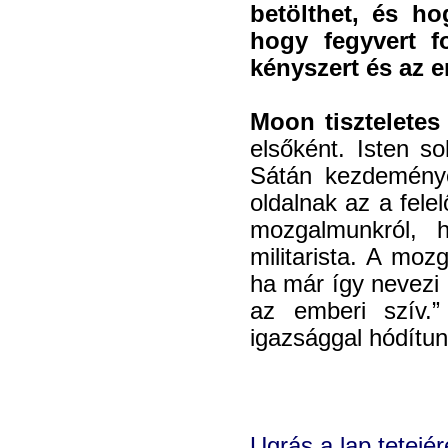
betölthet, és ho
hogy fegyvert f
kényszert és az e
Moon tiszteletes
elsőként. Isten 
Sátán kezdeménye
oldalnak az a fele
mozgalmunkról,
militarista. A mo
ha már így nevezi 
az emberi szív.” 
igazsággal hódítun
Ugrás a lap tetejér