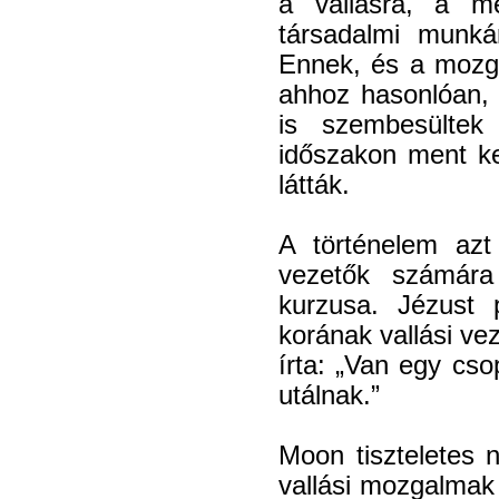
a vallásra, a mé
társadalmi munká
Ennek, és a mozg
ahhoz hasonlóan, 
is szembesültek 
időszakon ment ke
látták.
A történelem azt
vezetők számára
kurzusa. Jézust 
korának vallási vez
írta: „Van egy cso
utálnak.”
Moon tiszteletes n
vallási mozgalmak