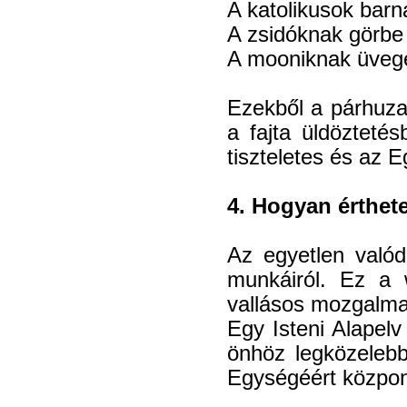
A katolikusok barna
A zsidóknak görbe 
A mooniknak üveges
Ezekből a párhuza
a fajta üldöztet
tiszteletes és az 
4. Hogyan érthet
Az egyetlen valód
munkáiról. Ez a 
vallásos mozgalmak
Egy Isteni Alapel
önhöz legközelebb
Egységéért közpon