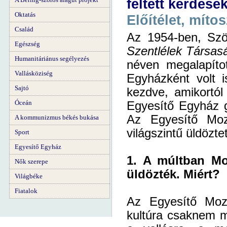
feltett kérdése
Oktatás
Előítélet, míto
Család
Az 1954-ben, Szöu
Egészség
Szentlélek Társas
Humanitáriánus segélyezés
néven megalapíto
Vallásköziség
Egyházként volt i
Sajtó
kezdve, amikortól
Óceán
Egyesítő Egyház g
Az Egyesítő Mozg
A kommunizmus békés bukása
világszintű üldözt
Sport
Egyesítő Egyház
1. A múltban Moo
Nők szerepe
üldözték. Miért?
Világbéke
Fiatalok
Az Egyesítő Mozg
kultúra csaknem mi